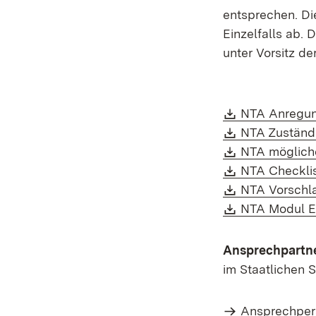
entsprechen. Di
Einzelfalls ab.
unter Vorsitz de
Download:
NTA Anregung
Download:
NTA Zuständ
Download:
NTA möglich
Download:
NTA Checklis
Download:
NTA Vorschl
Download:
NTA Modul E 
Ansprechpartne
im Staatlichen
Ansprechpers