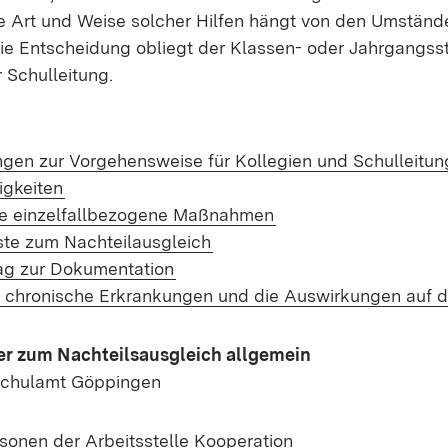
e Art und Weise solcher Hilfen hängt von den Umständ
 Die Entscheidung obliegt der Klassen- oder Jahrgangss
r Schulleitung.
en zur Vorgehensweise für Kollegien und Schulleitu
(Öffnet in neuem Fenster)
igkeiten
(Öffnet in neuem Fen
e einzelfallbezogene Maßnahmen
(Öffnet in neuem Fenster)
te zum Nachteilausgleich
(Öffnet in neuem Fenster)
ag zur Dokumentation
chronische Erkrankungen und die Auswirkungen auf d
r zum Nachteilsausgleich allgemein
 Schulamt Göppingen
onen der Arbeitsstelle Kooperation