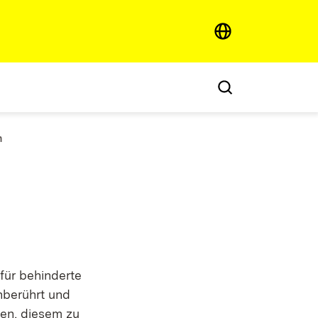
h
für behinderte
nberührt und
den, diesem zu