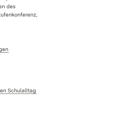
en des
tufenkonferenz,
(Öffnet in neuem Fenster)
ngen
ster)
(Öffnet in neuem Fenster)
en Schulalltag