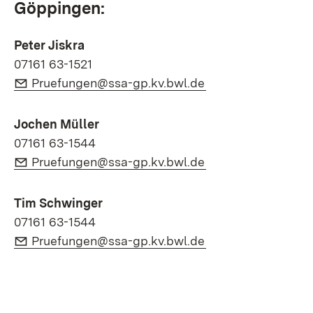
Göppingen:
Peter Jiskra
07161 63-1521
E-Mail:
(Öffnet in neuem F
Pruefungen@ssa-gp.kv.bwl.de
Jochen Müller
07161 63-1544
E-Mail:
(Öffnet in neuem F
Pruefungen@ssa-gp.kv.bwl.de
Tim Schwinger
07161 63-1544
E-Mail:
(Öffnet in neuem F
Pruefungen@ssa-gp.kv.bwl.de