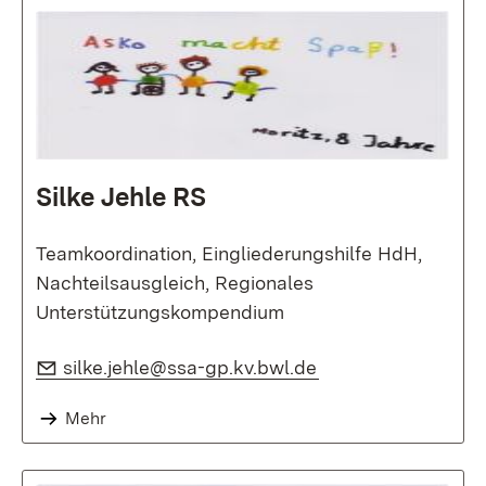
Silke Jehle RS
Teamkoordination, Eingliederungshilfe HdH,
Nachteilsausgleich, Regionales
Unterstützungskompendium
E-Mail:
(Öffnet in neuem F
silke.jehle@ssa-gp.kv.bwl.de
Mehr