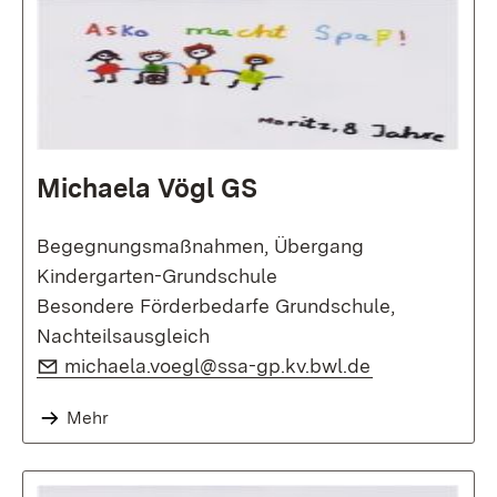
Michaela Vögl GS
Begegnungsmaßnahmen, Übergang
Kindergarten-Grundschule
Besondere Förderbedarfe Grundschule,
Nachteilsausgleich
E-Mail:
(Öffnet in ne
michaela.voegl@ssa-gp.kv.bwl.de
Mehr