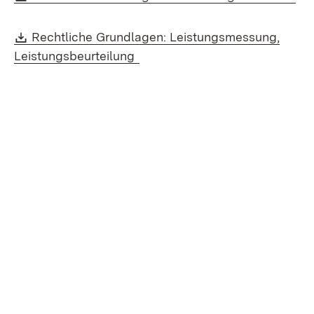
Download:
Rechtliche Grundlagen: Leistungsmessung,
(Öffnet in neuem Fenster)
Leistungsbeurteilung