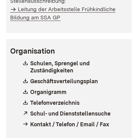
Stellenausschreibung:
Leitung der Arbeitsstelle Frühkindliche
Bildung am SSA GP
Organisation
Download:
Schulen, Sprengel und
Zuständigkeiten
Download:
Geschäftsverteilungsplan
Download:
Organigramm
Download:
Telefonverzeichnis
Extern:
Schul- und Dienststellensuche
(Öffnet in
Kontakt / Telefon / Email / Fax