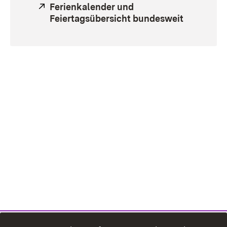
Extern:
Ferienkalender und
Feiertagsübersicht bundesweit
(Öffnet i