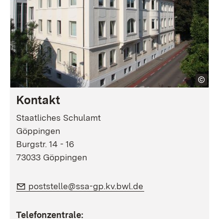
Kontakt
Staatliches Schulamt
Göppingen
Burgstr. 14 - 16
73033 Göppingen
E-Mail:
(Öffnet in neuem F
poststelle@ssa-gp.kv.bwl.de
Telefonzentrale: