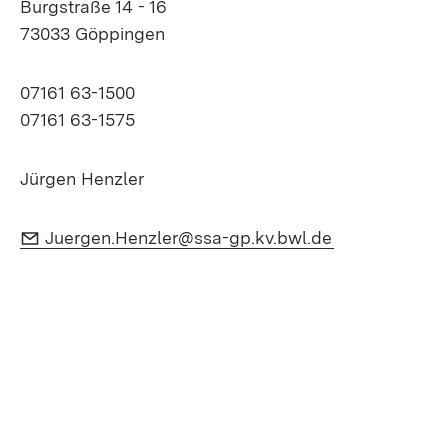
Burgstraße 14 - 16
73033 Göppingen
07161 63-1500
07161 63-1575
Jürgen Henzler
E-Mail:
(Öffnet in ne
Juergen.Henzler@ssa-gp.kv.bwl.de