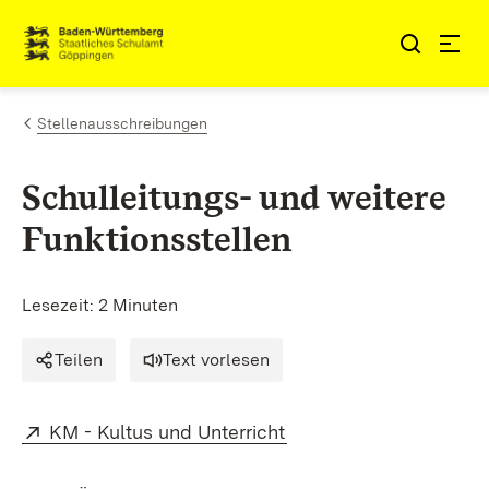
Zum Inhalt springen
Link zur Startseite
Stellenausschreibungen
Schulleitungs- und weitere
Funktionsstellen
Lesezeit: 2 Minuten
Teilen
Text vorlesen
Extern:
(Öffnet in neuem Fenst
KM - Kultus und Unterricht