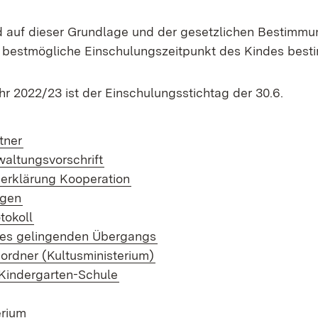
 auf dieser Grundlage und der gesetzlichen Bestimmu
r bestmögliche Einschulungszeitpunkt des Kindes best
r 2022/23 ist der Einschulungsstichtag der 30.6.
tner
(Öffnet in neuem Fenster)
waltungsvorschrift
(Öffnet in neuem Fenster)
serklärung Kooperation
(Öffnet in neuem Fenster)
ogen
(Öffnet in neuem Fenster)
tokoll
nes gelingenden Übergangs
(Öffnet in neuem Fenster)
ordner (Kultusministerium)
(Öffnet in neuem Fenster)
Kindergarten-Schule
(Öffnet in neuem Fenster)
(Öffnet in neuem Fenster)
erium