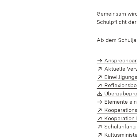
Gemeinsam wird
Schulpflicht de
Ab dem Schuljah
Ansprechpar
Extern:
Aktuelle Ver
Extern:
Einwilligung
Extern:
Reflexionsb
Download:
Übergabepro
Elemente ei
Extern:
Kooperations
Extern:
Kooperation 
Extern:
Schulanfang
Extern:
Kultusminist