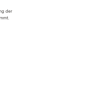
ng der
immt.