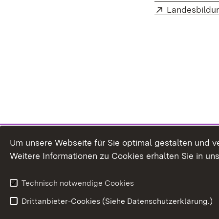
Extern:
Landesbildu
Um unsere Webseite für Sie optimal gestalten und v
Weitere Informationen zu Cookies erhalten Sie in un
Technisch notwendige Cookies
Drittanbieter-Cookies (Siehe Datenschutzerklärung.)