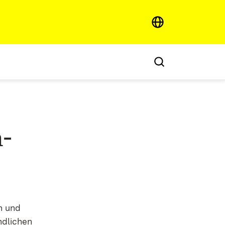
-
n und
ndlichen