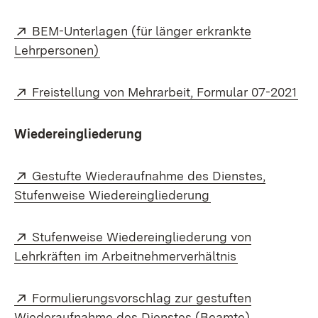
Extern:
BEM-Unterlagen (für länger erkrankte
(Öffnet in neuem Fenster)
Lehrpersonen)
Extern:
(Öf
Freistellung von Mehrarbeit, Formular 07-2021
Wiedereingliederung
Extern:
Gestufte Wiederaufnahme des Dienstes,
(Öffnet in neuem F
Stufenweise Wiedereingliederung
Extern:
Stufenweise Wiedereingliederung von
(Öffnet in ne
Lehrkräften im Arbeitnehmerverhältnis
Extern:
Formulierungsvorschlag zur gestuften
(Öffnet in 
Wiederaufnahme des Dienstes (Beamte)