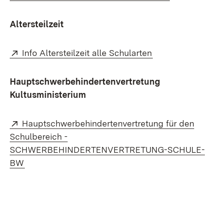
Altersteilzeit
Extern:
(Öffnet in neuem
Info Altersteilzeit alle Schularten
Hauptschwerbehindertenvertretung
Kultusministerium
Extern:
Hauptschwerbehindertenvertretung für den
Schulbereich -
SCHWERBEHINDERTENVERTRETUNG-SCHULE-
(Öffnet in neuem Fenster)
BW