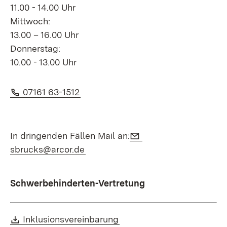
11.00 - 14.00 Uhr
Mittwoch:
13.00 – 16.00 Uhr
Donnerstag:
10.00 - 13.00 Uhr
Telefon:
(Öffnet in neuem Fenster)
07161 63-1512
E-Mail:
In dringenden Fällen Mail an:
(Öffnet in neuem Fenster)
sbrucks@arcor.de
Schwerbehinderten-Vertretung
Download:
(Öffnet in neuem Fenster)
Inklusionsvereinbarung