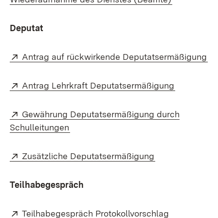
Deputat
Extern:
(Ö
Antrag auf rückwirkende Deputatsermäßigung
Extern:
(Öffnet in
Antrag Lehrkraft Deputatsermäßigung
Extern:
Gewährung Deputatsermäßigung durch
(Öffnet in neuem Fenster)
Schulleitungen
Extern:
(Öffnet in neue
Zusätzliche Deputatsermäßigung
Teilhabegespräch
Extern:
(Öffnet in n
Teilhabegespräch Protokollvorschlag