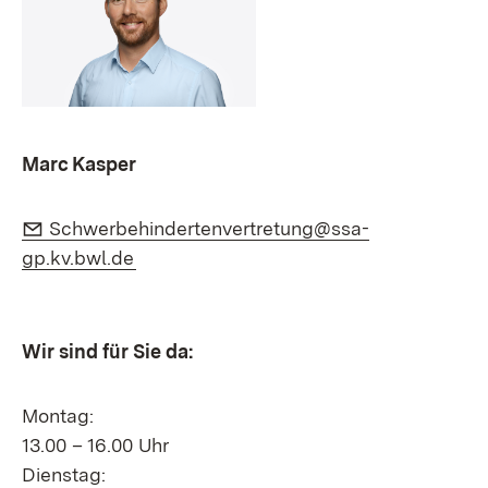
Marc Kasper
E-Mail:
Schwerbehindertenvertretung@ssa-
(Öffnet in neuem Fenster)
gp.kv.bwl.de
Wir sind für Sie da:
Montag:
13.00 – 16.00 Uhr
Dienstag: