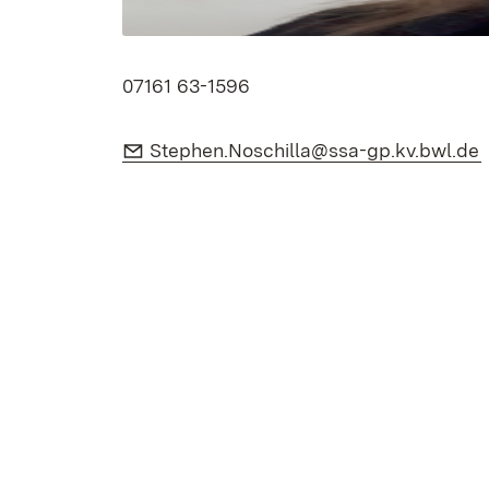
07161 63-1596
E-Mail:
(
Stephen.Noschilla@ssa-gp.kv.bwl.de