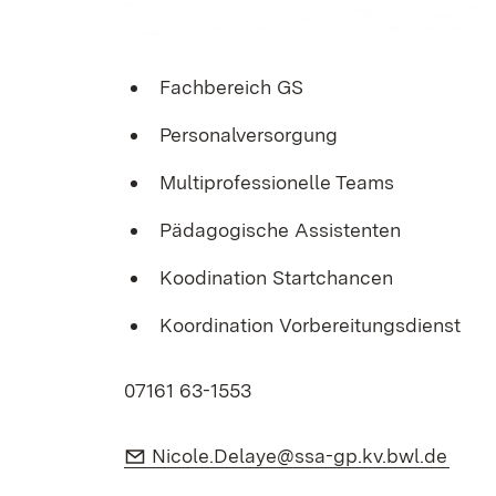
Fachbereich GS
Personalversorgung
Multiprofessionelle Teams
Pädagogische Assistenten
Koodination Startchancen
Koordination Vorbereitungsdienst
07161 63-1553
E-Mail:
(Öffn
Nicole.Delaye@ssa-gp.kv.bwl.de