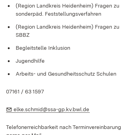
(Region Landkreis Heidenheim) Fragen zu
sonderpäd. Feststellungsverfahren
(Region Landkreis Heidenheim) Fragen zu
SBBZ
Begleitstelle Inklusion
Jugendhilfe
Arbeits- und Gesundheitsschutz Schulen
07161 / 63 1597
E-Mail:
(Öffnet in neuem F
elke.schmid@ssa-gp.kv.bwl.de
Telefonerreichbarkeit nach Terminvereinbarung