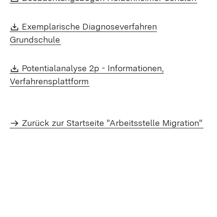
Download:
Exemplarische Diagnoseverfahren
(Öffnet in neuem Fenster)
Grundschule
Download:
Potentialanalyse 2p - Informationen,
(Öffnet in neuem Fenster)
Verfahrensplattform
Zurück zur Startseite "Arbeitsstelle Migration"