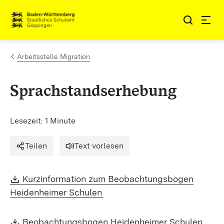
Zum Inhalt springen
Link zur Startseite
Arbeitsstelle Migration
Sprachstandserhebung
Lesezeit: 1 Minute
Teilen
Text vorlesen
Download:
Kurzinformation zum Beobachtungsbogen
(Öffnet in neuem Fenster)
Heidenheimer Schulen
Download:
(Öffn
Beobachtungsbogen Heidenheimer Schulen