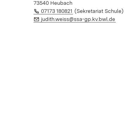
73540 Heubach
Telefon:
(Öffnet in neuem Fenster
07173 180821
(Sekretariat Schule)
E-Mail:
(Öffnet
judith.weiss@ssa-gp.kv.bwl.de