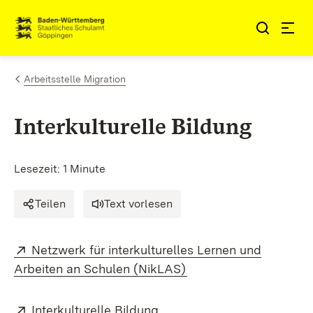
Zum Inhalt springen
Link zur Startseite
Arbeitsstelle Migration
Interkulturelle Bildung
Lesezeit: 1 Minute
Teilen
Text vorlesen
Extern:
Netzwerk für interkulturelles Lernen und
(Öffnet in neuem Fens
Arbeiten an Schulen (NikLAS)
Extern:
(Öffnet in neuem Fenster)
Interkulturelle Bildung