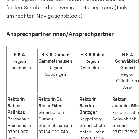
finden Sie über die jeweiligen Homepages (Link
am rechten Navigationsblock).
Ansprechpartnerinnen/Ansprechpartner
H.K.A
H.K.A Dürnau-
H.K.A Aalen
H.K.A
Region
Gammelshausen
Region
Schwäbisc
Heidenheim
Region
Ostalbkreis
Gmünd
Göppingen
Region
Ostalbkreis
West
Rektorin
Rektorin Dr.
Rektorin
Rektor
Sabine
Stella Ekler
Sandra
Joachim Gös
Palinkas
Grundschule
Bretzger
Friedensschu
Bergschule
Dürnau-
Kappelberg-
Schwäbisch
Heidenheim
Gammelshausen
Grundschule
Gmünd
07321 327
07164 909 740
Aalen Hofen
07171 72892
5540
07361 97716