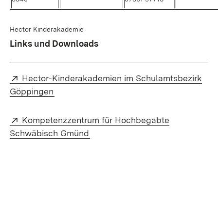
Hector Kinderakademie
Links und Downloads
Extern:
Hector-Kinderakademien im Schulamtsbezirk
(Öffnet in neuem Fenster)
Göppingen
Extern:
Kompetenzzentrum für Hochbegabte
(Öffnet in neuem Fenster)
Schwäbisch Gmünd