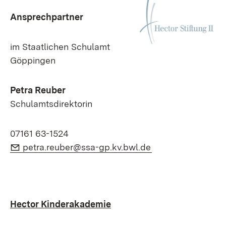
Ansprechpartner
im Staatlichen Schulamt
Göppingen
Petra Reuber
Schulamtsdirektorin
07161 63-1524
E-Mail:
(Öffnet in neuem 
petra.reuber@ssa-gp.kv.bwl.de
Hector Kinderakademie