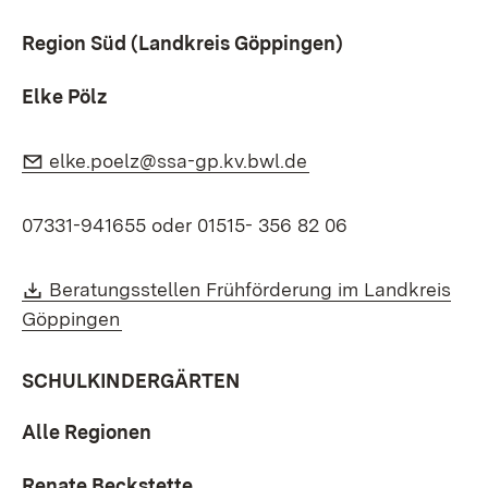
Region Süd (Landkreis Göppingen)
Elke Pölz
E-Mail:
(Öffnet in neuem Fe
elke.poelz@ssa-gp.kv.bwl.de
07331-941655 oder 01515- 356 82 06
Download:
Beratungsstellen Frühförderung im Landkreis
(Öffnet in neuem Fenster)
Göppingen
SCHULKINDERGÄRTEN
Alle Regionen
Renate Beckstette