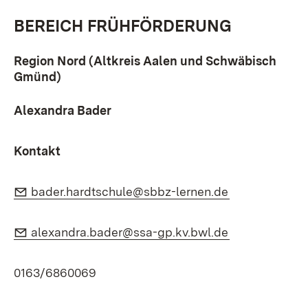
BEREICH FRÜHFÖRDERUNG
Region Nord (Altkreis Aalen und Schwäbisch
Gmünd)
Alexandra Bader
Kontakt
E-Mail:
(Öffnet in ne
bader.hardtschule@sbbz-lernen.de
E-Mail:
(Öffnet in ne
alexandra.bader@ssa-gp.kv.bwl.de
0163/6860069