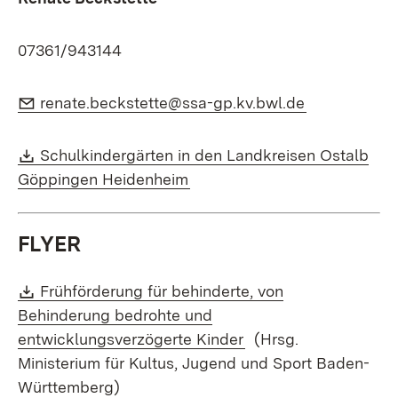
07361/943144
E-Mail:
(Öffnet in n
renate.beckstette@ssa-gp.kv.bwl.de
Download:
Schulkindergärten in den Landkreisen Ostalb
(Öffnet in neuem Fenster)
Göppingen Heidenheim
FLYER
Download:
Frühförderung für behinderte, von
Behinderung bedrohte und
(Öffnet in neuem Fen
entwicklungsverzögerte Kinder
(Hrsg.
Ministerium für Kultus, Jugend und Sport Baden-
Württemberg)