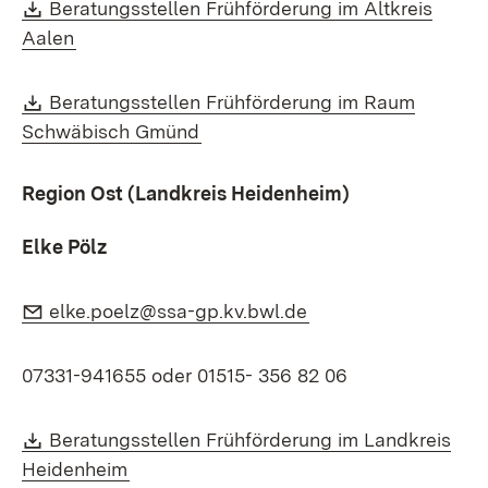
Download:
Beratungsstellen Frühförderung im Altkreis
(Öffnet in neuem Fenster)
Aalen
Download:
Beratungsstellen Frühförderung im Raum
(Öffnet in neuem Fenster)
Schwäbisch Gmünd
Region Ost (Landkreis Heidenheim)
Elke Pölz
E-Mail:
(Öffnet in neuem Fe
elke.poelz@ssa-gp.kv.bwl.de
07331-941655 oder 01515- 356 82 06
Download:
Beratungsstellen Frühförderung im Landkreis
(Öffnet in neuem Fenster)
Heidenheim