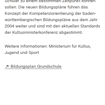
Schüler zu einem bestimmten Zeitpunkt können
sollen. Die neuen Bildungspläne führen das
Konzept der Kompetenzorientierung der baden-
württembergischen Bildungspläne aus dem Jahr
2004 weiter und sind mit den aktuellen Standards
der Kultusministerkonferenz abgestimmt.
Weitere Informationen: Ministerium für Kultus,
Jugend und Sport
Extern:
(Öffnet in neuem Fenst
Bildungsplan Grundschule