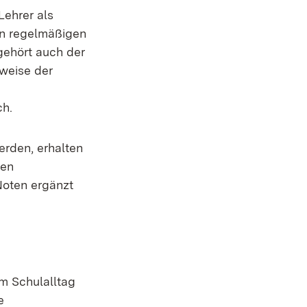
Lehrer als
in regelmäßigen
gehört auch der
sweise der
ch.
erden, erhalten
ten
Noten ergänzt
m Schulalltag
e