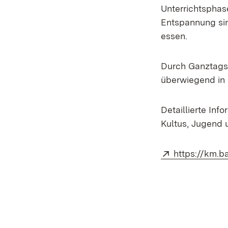
Unterrichtsphas
Entspannung sin
essen.
Durch Ganztagss
überwiegend in 
Detaillierte In
Kultus, Jugend 
Extern:
https://km.