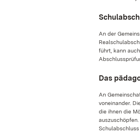
Schulabsch
An der Gemeins
Realschulabsch
führt, kann auc
Abschlussprüfun
Das pädago
An Gemeinschaft
voneinander. Di
die ihnen die M
auszuschöpfen. 
Schulabschluss d