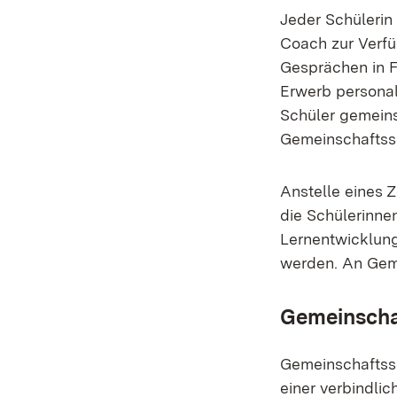
Jeder Schülerin
Coach zur Verfü
Gesprächen in F
Erwerb personal
Schüler gemeins
Gemeinschaftssc
Anstelle eines Z
die Schülerinne
Lernentwicklung
werden. An Geme
Gemeinscha
Gemeinschaftssc
einer verbindli