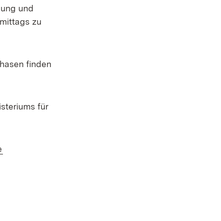
gung und
mittags zu
hasen finden
steriums für
(Öffnet in neuem Fenster)
e