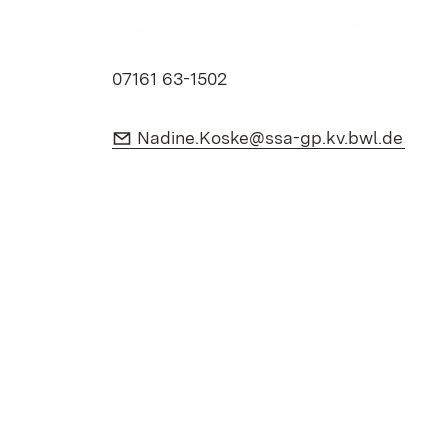
07161 63-1502
E-Mail:
(Öffn
Nadine.Koske@ssa-gp.kv.bwl.de