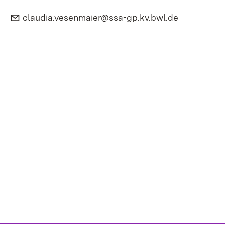
E-Mail:
(Öffnet in 
claudia.vesenmaier@ssa-gp.kv.bwl.de