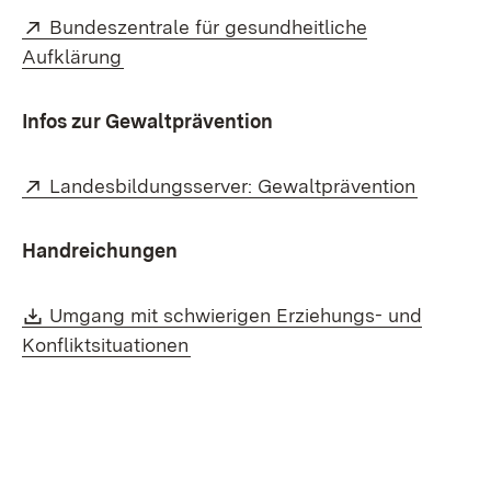
Extern:
Bundeszentrale für gesundheitliche
(Öffnet in neuem Fenster)
Aufklärung
Infos zur Gewaltprävention
Extern:
(Öffnet 
Landesbildungsserver: Gewaltprävention
Handreichungen
Download:
Umgang mit schwierigen Erziehungs- und
(Öffnet in neuem Fenster)
Konfliktsituationen