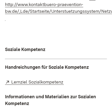
http://www.kontaktbuero-praevention-
bw.de/,Lde/Startseite/Unterstuetzungssystem/Net
(Öffnet in neuem Fenster)
Soziale Kompetenz
Handreichungen für Soziale Kompetenz
Extern:
(Öffnet in neuem Fenste
Lernziel Sozialkompetenz
Informationen und Materialien zur Sozialen
Kompetenz