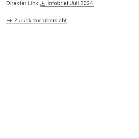
Download:
(Öffnet in neuem 
Direkter Link:
Infobrief Juli 2024
Zurück zur Übersicht